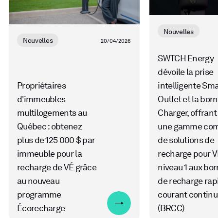
Nouvelles
Nouvelles
20/04/2026
SWTCH Energy
dévoile la prise
Propriétaires
intelligente Sma
d'immeubles
Outlet et la born
multilogements au
Charger, offrant
Québec : obtenez
une gamme com
plus de 125 000 $ par
de solutions de
immeuble pour la
recharge pour V
recharge de VÉ grâce
niveau 1 aux bo
au nouveau
de recharge rap
programme
courant continu
Écorecharge
(BRCC)