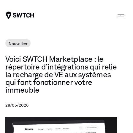
SWTCH
Nouvelles
Voici
SWTCH
Marketplace
:
le
répertoire
d’intégrations
qui
relie
la
recharge
de
VÉ
aux
systèmes
qui
font
fonctionner
votre
immeuble
28/05/2026