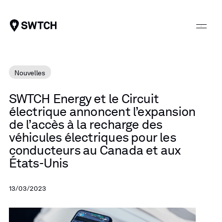
SWTCH
Nouvelles
SWTCH
Energy
et
le
Circuit
électrique
annoncent
l’expansion
de
l’accès
à
la
recharge
des
véhicules
électriques
pour
les
conducteurs
au
Canada
et
aux
États-Unis
13/03/2023