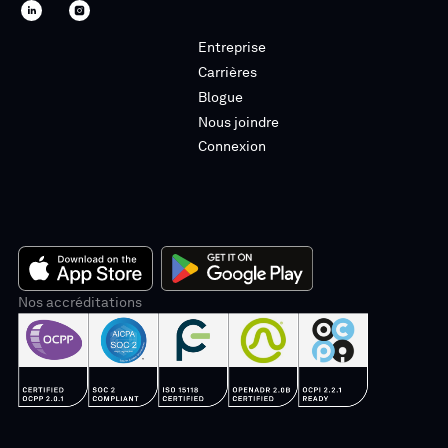
SWTCH
SWTCH
Linkedin
Instagram
Entreprise
Carrières
Blogue
Nous joindre
Connexion
App
Nos accréditations
Google
Store
Play