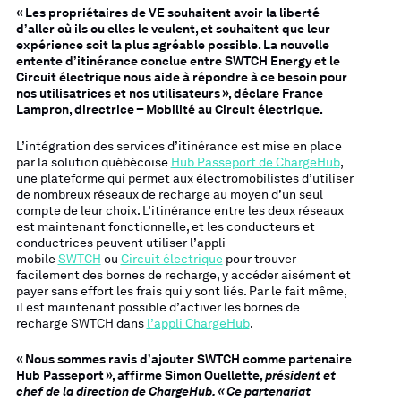
« Les propriétaires de VE souhaitent avoir la liberté
d’aller où ils ou elles le veulent, et souhaitent que leur
expérience soit la plus agréable possible. La nouvelle
entente d’itinérance conclue entre SWTCH Energy et le
Circuit électrique nous aide à répondre à ce besoin pour
nos utilisatrices et nos utilisateurs », déclare France
Lampron, directrice – Mobilité au Circuit électrique.
L’intégration des services d’itinérance est mise en place
par la solution québécoise
Hub Passeport de ChargeHub
,
une plateforme qui permet aux électromobilistes d’utiliser
de nombreux réseaux de recharge au moyen d’un seul
compte de leur choix. L’itinérance entre les deux réseaux
est maintenant fonctionnelle, et les conducteurs et
conductrices peuvent utiliser l’appli
mobile
SWTCH
ou
Circuit électrique
pour trouver
facilement des bornes de recharge, y accéder aisément et
payer sans effort les frais qui y sont liés. Par le fait même,
il est maintenant possible d’activer les bornes de
recharge SWTCH dans
l’appli ChargeHub
.
« Nous sommes ravis d’ajouter SWTCH comme partenaire
Hub Passeport », affirme Simon Ouellette,
président et
chef de la direction de ChargeHub. « Ce partenariat